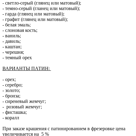
- светло-серый (глянец или матовый);
- темно-серый (гланец или матовый);
- гарда (глянец или матовый);
- графит (глянец или матовый);
- белая эмаль;
- слоновая кость;
- ваниль;
- давиль;
- каштан;
- черешня;
- темный орех
ВАРИАНТЫ ПАТИН:
- орех;
- серебро;
- золото;
- бронза;
- сиреневый жемчуг;
- розовый жемчуг;
- фисташка;
- коралл
При заказе крашения с патинированием в фрезеровке цена
увеличивается на 5 %