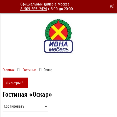
Официальный дилер в Москве
(
0
)
8-909-995-2424
с 8:00 до 20:00
Главная
Гостиные
Оскар
0
Фильтры
Гостиная «Оскар»
Варианты
Декор Вензель или Роза
Цвет