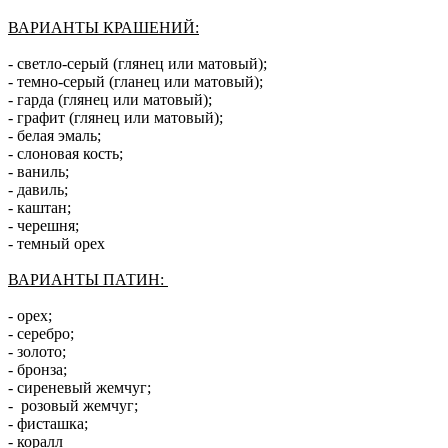
ВАРИАНТЫ КРАШЕНИЙ:
- светло-серый (глянец или матовый);
- темно-серый (гланец или матовый);
- гарда (глянец или матовый);
- графит (глянец или матовый);
- белая эмаль;
- слоновая кость;
- ваниль;
- давиль;
- каштан;
- черешня;
- темный орех
ВАРИАНТЫ ПАТИН:
- орех;
- серебро;
- золото;
- бронза;
- сиреневый жемчуг;
-
розовый жемчуг;
- фисташка;
- коралл