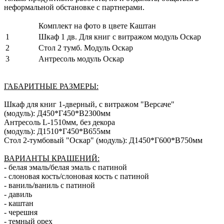
неформальной обстановке с партнерами.
Комплект на фото в цвете Каштан
1
Шкаф 1 дв. Для книг с витражом модуль Оскар
2
Стол 2 тумб. Модуль Оскар
3
Антресоль модуль Оскар
ГАБАРИТНЫЕ РАЗМЕРЫ:
Шкаф для книг 1-дверный, с витражом "Версаче"
(модуль):
Д450*Г450*В2300мм
Антресоль L-1510мм, без декора
(модуль):
Д1510*Г450*В655мм
Стол 2-тумбовый "Оскар" (модуль): Д1450*Г600*В750мм
ВАРИАНТЫ КРАШЕНИЙ:
- белая эмаль/белая эмаль с патиной
- слоновая кость/слоновая кость с патиной
- ваниль/ваниль с патиной
- давиль
- каштан
- черешня
- темный орех