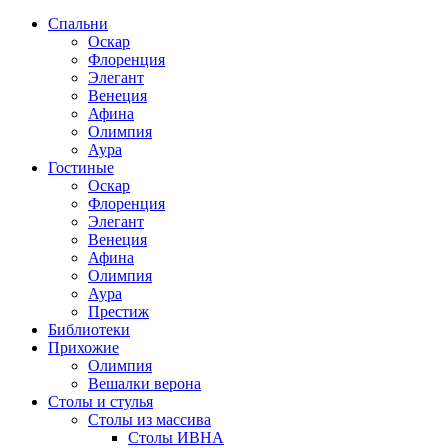
Спальни
Оскар
Флоренция
Элегант
Венеция
Афина
Олимпия
Аура
Гостиные
Оскар
Флоренция
Элегант
Венеция
Афина
Олимпия
Аура
Престиж
Библиотеки
Прихожие
Олимпия
Вешалки верона
Столы и стулья
Столы из массива
Столы ИВНА