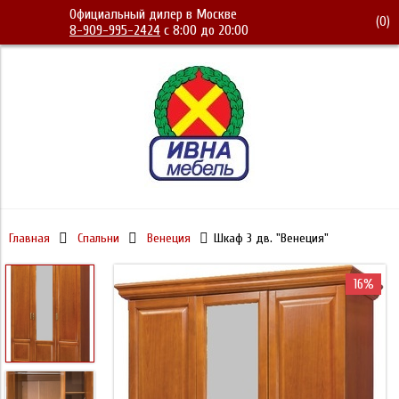
Официальный дилер в Москве
(
0
)
8-909-995-2424
с 8:00 до 20:00
Главная
Спальни
Венеция
Шкаф 3 дв. "Венеция"
16%