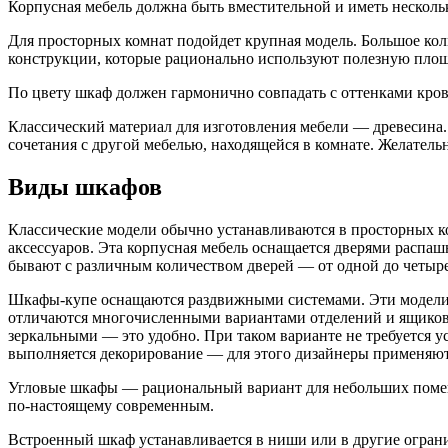
Корпусная мебель должна быть вместительной и иметь несколь
Для просторных комнат подойдет крупная модель. Большое кол
конструкции, которые рационально используют полезную площ
По цвету шкаф должен гармонично совпадать с оттенками кро
Классический материал для изготовления мебели — древесина
сочетания с другой мебелью, находящейся в комнате. Желатель
Виды шкафов
Классические модели обычно устанавливаются в просторных ко
аксессуаров. Эта корпусная мебель оснащается дверями распа
бывают с различным количеством дверей — от одной до четыре
Шкафы-купе оснащаются раздвижными системами. Эти модели 
отличаются многочисленными вариантами отделений и ящиков.
зеркальными — это удобно. При таком варианте не требуется у
выполняется декорирование — для этого дизайнеры применяют 
Угловые шкафы — рациональный вариант для небольших помеще
по-настоящему современным.
Встроенный шкаф устанавливается в ниши или в другие ограни