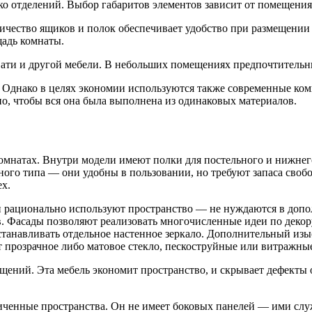
ко отделений. Выбор габаритов элементов зависит от помещения
ичество ящиков и полок обеспечивает удобство при размещении
адь комнаты.
вати и другой мебели. В небольших помещениях предпочтительн
. Однако в целях экономии используются также современные к
но, чтобы вся она была выполнена из одинаковых материалов.
мнатах. Внутри модели имеют полки для постельного и нижнего
шного типа — они удобны в пользовании, но требуют запаса св
х.
рационально используют пространство — не нуждаются в допо
 Фасады позволяют реализовать многочисленные идеи по декору
станавливать отдельное настенное зеркало. Дополнительный изы
прозрачное либо матовое стекло, пескоструйные или витражные
ний. Эта мебель экономит пространство, и скрывает дефекты о
ченные пространства. Он не имеет боковых панелей — ими служ